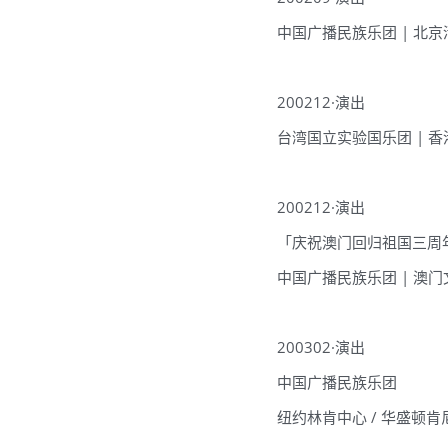
        中国广播民族乐团 | 
        200212·演出
        台湾国立实验国乐团 
        200212·演出
        「庆祝澳门回归祖国
        中国广播民族乐团 |
        200302·演出
        中国广播民族乐团
        纽约林肯中心 / 