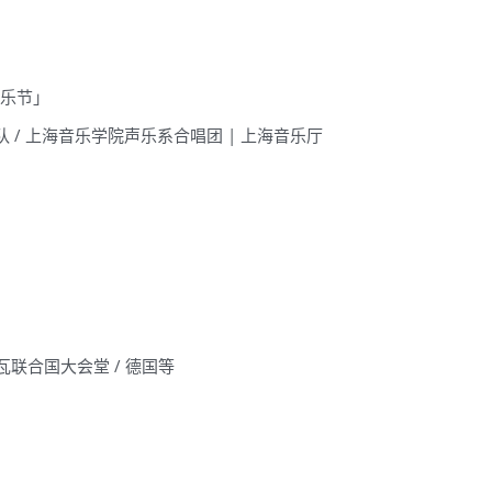
际音乐节」
弦乐队 / 上海音乐学院声乐系合唱团 | 上海音乐厅
日内瓦联合国大会堂 / 德国等