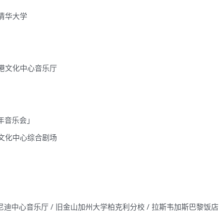
北京清华大学
| 香港文化中心音乐厅
三周年音乐会」
 澳门文化中心综合剧场
华盛顿肯尼迪中心音乐厅 / 旧金山加州大学柏克利分校 / 拉斯韦加斯巴黎饭店