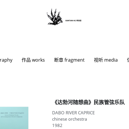
raphy
raphy
作品 works
作品 works
断章 fragment
断章 fragment
视听 media
视听 media
《达勃河随想曲》民族管弦乐队
DABO RIVER CAPRICE
chinese orchestra
1982