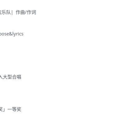
弦乐队|  作曲/作词 
mpose&lyrics
次加入大型合唱
品评奖」一等奖