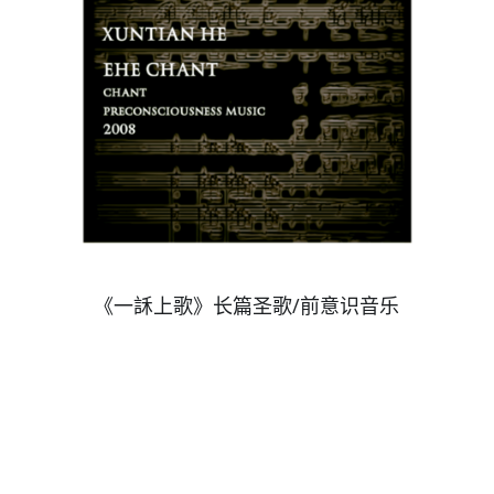
《一訸上歌》长篇圣歌/前意识音乐