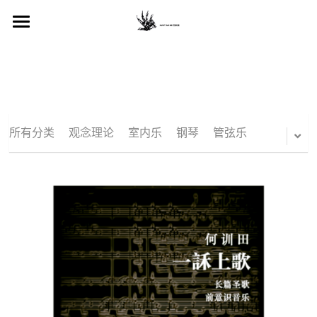
简历 biography
作品 works
断章 fragment
所有分类
观念理论
室内乐
钢琴
管弦乐
视听 media
信息 press