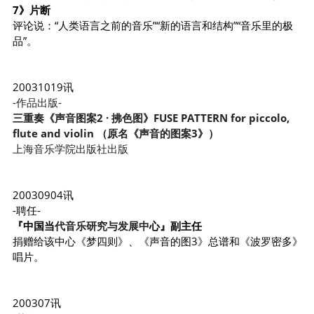
7》片断
评论说：“人类语言之前的音乐”“新的语言和结构”“音乐里的极
品”。
20031019讯
-作品出
版-
三重奏《声音图
案2 · 拂色图》FUSE PATTERN for piccolo, 
flute and violin （原名《声音的图案3》）
上海音乐学院出版社出版
20030904讯
-聘任-
『中国当
代音乐研究与发展中
心』副主任
捐赠给该中心《梦四则》、《声音的图3》总谱和《波罗密多》
唱片。
200307讯