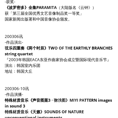
-获奖-
《波罗密多》全集PA
RAMITA
（
大陆版名《云钟》）
获「第三届全国优秀文艺音像制品奖一等奖」
国家新闻出版署和中国音像协会颁发。
200306讯
-作品演出-
弦乐四重奏《两个时辰》TW
O OF TH
E EARTHLY BRANCHES 
string quartet
『2003年韩国EACA东亚作曲家协会成立暨国际现代音乐节』
演出：韩国室内乐团
地址：韩国大丘
200306-10讯
-作品演播-
特殊材质音乐《声音图案3 · 弥
泆图》MIYI PA
TTERN images 
in sound 3
特殊材质音乐《天籁》SOUNDS OF NATURE 
unconventional instruments