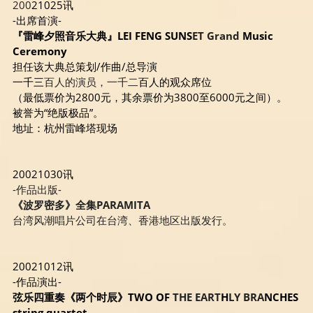
200
21025讯
-出席首演-
『雷峰夕照音乐大典』LEI FENG SUNS
ET Grand 
Music 
Ceremony
担任该大典总策划/作曲/总导演
一千三
百人的演员，一千二
百人的观众席位
（最低票价为2800元，其余票价为3800至6000元之间）。
被誉为“绝版极品”。
地址：杭州雷峰塔现场
20021030讯
-作品出版-
《波罗密多》全集PARAMITA
台湾风潮唱片公司在台湾、香港地区出版发行。
20021012讯
-作品演出-
弦乐四重奏《两个时辰》TWO OF
 THE EART
H
LY BRA
NCHES 
string quartet