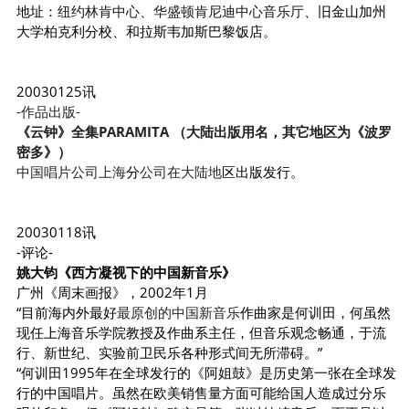
地址：
纽约林肯中心、华盛顿肯尼迪中心音乐厅
、旧金山加州
大学柏克利分校、和拉斯韦加斯巴黎饭店。
20030125讯
-作品出版-
《云钟》全集PARAMITA （大陆出版用名，其它地区为《波罗
密多》）
中国唱片公司上海
分
公司在大陆地
区出版发行。
20030118讯
-评论-
姚大钧《西方凝视下的中国新音乐》
广州《周末画报》，2002年1月
“目前海内外最好
最原创的中国新音乐
作曲家是何训田，何虽然
现任上海音乐学院教授及作曲系主任，但音乐观念畅通，于流
行、新世纪、实验前卫民乐各种形式间无所滞碍。”
“何训田1995年在全球发行的《阿姐鼓》是历史第一张在全球发
行的中国唱片。虽然在欧美销售量方面可能给国人造成过分乐