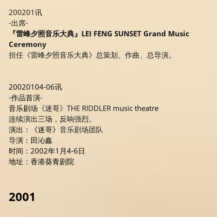
200201讯
-出席-
『雷峰夕照音乐大典』LEI FENG SUNSET Grand Music 
Cerem
ony 
担
任《雷峰夕照音乐大典》总策划、作曲、总导演。
20020104-06讯
-作品首演-
音乐剧
场《迷哥》THE RIDDLER m
usic theatre 
连续演出三场，反响强烈。
演出：《迷哥》
音乐剧场团队
导
演：田沁鑫
时间：2002年1月4-6日
地址：香港葵青剧院
2001