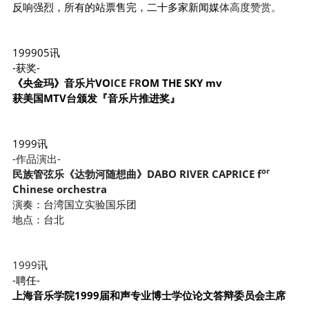
反响强烈，所有的站票售完，二十多家新闻媒
体高度赞赏。
199905讯
-获奖-
《央金玛》音乐片VO
ICE FR
OM THE SKY mv
获美国MTV台颁发『音乐片推进奖』
1999讯
-作品演出-
or
民族管弦乐《达勃河随想曲》DABO RIVER CAPRICE f
Chinese o
rches
tra
演奏：台湾国立实验国乐团
地点：台
北
1999讯
-聘任-
上海音乐学院1999届和声专业博士学位论文答辩委员会主席