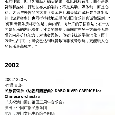
观的印象，但《阿姐鼓》确实是第一张以纯粹音乐，而不是以
符号和媒体，打动世界人的唱片；不是风动、媒体动，而是心
动。之后与朱哲琴的续集《央金玛》和丢掉西藏标签最新出版
的《波罗密多》也同样持续地证明何训田音乐的真诚和深刻。”
“何训田音乐所标示的是，向内深、向外广的了悟豁达；在一方
面是音乐的内化深化，性灵的修炼，而同时在另一方面是无畏
惧的向外扩张能力，对他者民族、他者传统的掌控消化（而非
装饰性占用）；可说已达到玩音乐而非被音乐玩，更能玩人心
的音乐最高境界。”
2002
20021220讯
-作品演出-
民族管弦乐《达勃河随想曲》DABO RIVER CAPRICE for 
Chinese orc
hestra
『庆祝
澳门回归祖国三周年音乐会』
演出：中国广播民族乐团
地址：澳门文化中心综合剧场