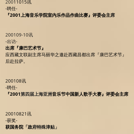
200
11015讯
-聘任-
『2001上海音乐学院室内乐作品作曲比赛』评委会主
席
200109-10讯
-出访-
出席『康巴艺术节』
应西藏文联副主席马丽华之邀赴西藏昌都出席『康巴艺术节』
后赴拉萨。
200108讯
-聘任-
『2001
第四届上海亚洲
音乐节中国新人歌手大赛』评委会主席
20010821讯
-获奖-
获国务院「政
府特殊津贴」