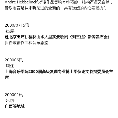
Andre Hebbelinck说“该作品音响奇
特巧妙，结
构严谨又自然，
音乐语言是从未听见过的全新的，
具有强烈的内心震撼
力”。
2000/0715讯 
-出席-
赴北京出
席〖桂林山水大型实景歌剧《刘三姐》新闻发布会〗
担任该剧作曲和音乐总监。
200006讯
-聘任-
上海音乐学院2000届高级复调专业博士学位论文答辩委员会主
席
200001讯
-出访- 
广西等地域