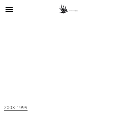
简历 biography
作品 works
断章 fragment
视听 media
信息 press
 2222
2003-1999
 202
 202222222220002023