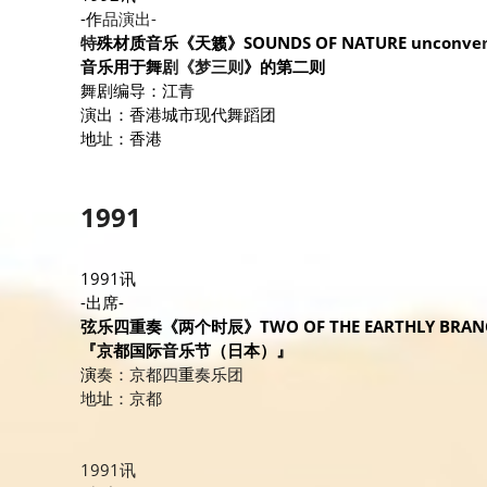
-作
品演出-
特
殊材质音乐《天籁》SOUNDS OF NATURE unconve
音乐用于舞
剧《梦三则
》的第二则
舞剧编导：江青
演出：香港城市现代舞蹈团
地址：香港
1991
1991讯
-出席-
弦乐四重奏《两个时辰》TWO OF THE EARTHLY BRANCHES
『京都国际音乐节（日本）』
演
奏：京都四
重
奏乐团
地
址
：京都
1991讯