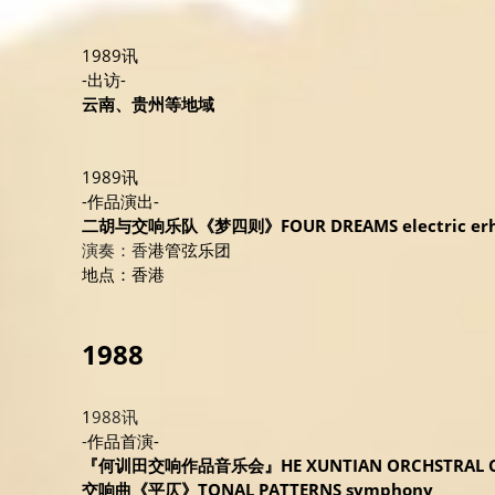
1989讯
-出访-
云南、贵州等地域
1989讯
-作品演出-
二胡与交响乐队《梦四则》FOUR DREAMS electric erhu 
演奏：香
港管弦乐团
地点：香港
1988
1
988讯
-
作品首演-
『何训田交响作品音乐会』HE XUNTIAN ORCHSTRAL C
交响曲《平仄》TONAL PATTERNS symphony