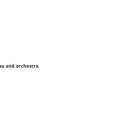
hu 
and orchestra