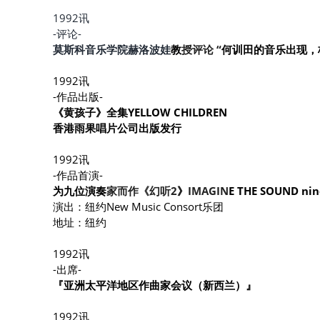
1992讯
-评论-
莫斯科音乐学院赫洛波娃
教
授评论 “
何训田的音乐出现，
1992讯
-作品出版-
《黄孩子》全集YELLOW CHILDREN
香港雨果唱片公司出版发行
1992讯
-作品首演-
为九位演奏
家而作《幻听2
》
IMAGIN
E THE SOUND nin
演出：纽约New Music Consort乐团
地址：纽约
1992讯
-出席-
『亚洲太平洋地区作曲家会议（新西兰）』
1992讯