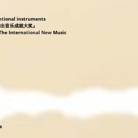
nt
ional instruments
杰出音乐成就大奖』
The Intern
ational
New
 Music 
s