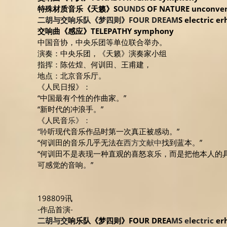
特殊材质音乐《天籁》S
OUNDS
 OF NATURE unconven
二胡与交响乐队《梦四则》FOUR DREAM
S electric e
交响曲《感应》TELEPATHY symphony
中国音协，中央乐团等单位联合举办。
演奏：中央乐团，《天籁》演奏家小组
指挥：陈佐煌、何训田、王甫建，
地点：北京音乐厅。
《人民日报》：
“中国最有个性的作曲家。”
“新时代的冲浪手。”
《人民音
乐》：
“聆
听现代音乐作品时第一次真正被感动。”
“何训田的音乐几乎无法在
西方文献中
找到蓝本。”
“何训田不是表现一种直观的喜怒哀乐，而是把他本人的
可感觉的音响。”
198809讯
-作品首演
-
二胡与交
响乐队《梦四则》FOUR DREA
MS el
e
ctric 
er