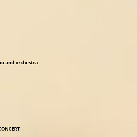
and orchestr
a
ONCERT