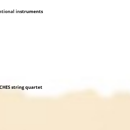
ntional in
struments
 string quartet