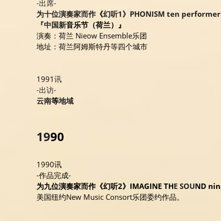
-出席-
为十位演奏家而作
《
幻听1》PHONISM ten performer
『中国新
音乐节（荷兰）』
演奏：荷兰 Nieow Ensemble乐团
地址：荷兰阿姆斯特丹等四个城市
1991
讯
-出访-
云南
等
地域
19
90
1990讯
-作品完成- 
为九位演奏家而作《幻听2》IMAGINE TH
E SOU
ND nin
美国纽约New Music Consort乐团委约作品。