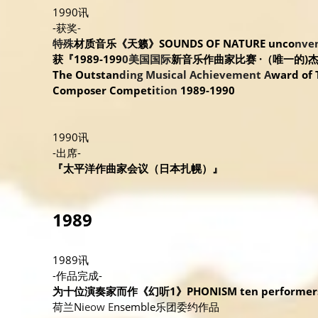
1990讯
-获奖
-
特殊
材质音乐《天籁》SOUNDS OF NATURE unco
nve
获『1989-199
0美国国际
新音乐作曲家比赛 ·（唯一的)
The Outstan
ding Musical Achievement A
ward of 
Composer Competi
tion 
1989-1990
1990讯
-出席-
『太平洋作曲家会议（日本扎幌）』
1989
1989讯
-作品完成- 
为十位演奏家而作《幻听1》PHONISM ten performer
荷兰Ni
eow E
nsemble乐团委约作品