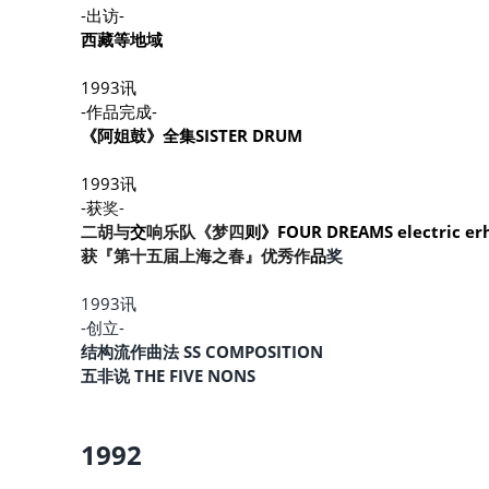
-出访-
西藏等地域
1993讯
-作品完成- 
《阿姐鼓》全集SISTER DRUM 
1993讯
-获
奖-
二胡与
交
响乐队《梦四
则》FOUR DREAMS electric er
获『第十五届上海之春』优秀作
品
奖
1993讯
-创立-
结构流作曲法 SS COMPOSITION
五非说 THE FIVE NONS
1992